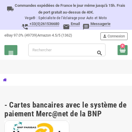
Commandes expédiées de France le jour même jusqu'à 15h. Frais
local_shipping
de port gratuit au-dessus de 40€.
Vega® : Spécialiste de l'éclairage pour Auto et Moto
+33(0)261536680
Email
Messagerie
perm_phone_msg
email
message
eBay 97.0% (49739)
Amazon 4.5/5 (1362)
person
Connexion
0
view_headline
search
- Cartes bancaires avec le système de
paiement Merc@net de la BNP