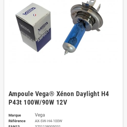
Ampoule Vega® Xénon Daylight H4
P43t 100W/90W 12V
Vega
Marque
Référence
AX-SW-H4-100W
EAN13
3701138005031