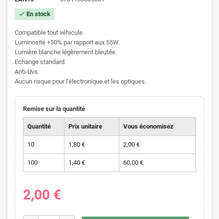
En stock
check
Compatible tout véhicule.
Luminosité +50% par rapport aux 55W.
Lumière blanche légèrement bleutée.
Echange standard.
Anti-Uvs.
Aucun risque pour l'électronique et les optiques.
Remise sur la quantité
Quantité
Prix unitaire
Vous économisez
10
1,80 €
2,00 €
100
1,40 €
60,00 €
2,00 €