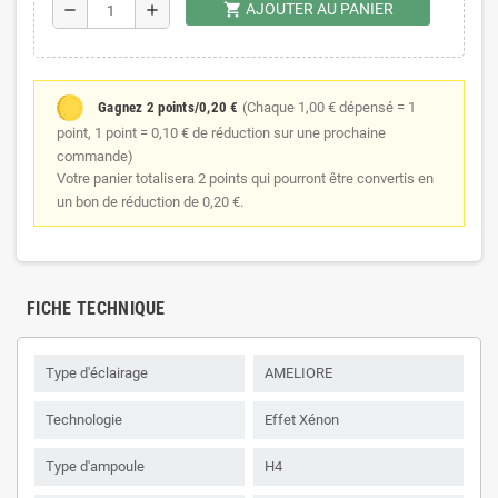
shopping_cart
AJOUTER AU PANIER
remove
add
Gagnez 2 points/0,20 €
(Chaque 1,00 € dépensé = 1
point, 1 point = 0,10 € de réduction sur une prochaine
commande)
Votre panier totalisera 2 points qui pourront être convertis en
un bon de réduction de 0,20 €.
FICHE TECHNIQUE
Type d'éclairage
AMELIORE
Technologie
Effet Xénon
Type d'ampoule
H4