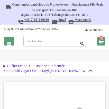
Commandes expédiées de France le jour même jusqu'à 15h. Frais
local_shipping
de port gratuit au-dessus de 40€.
Vega® : Spécialiste de l'éclairage pour Auto et Moto
+33(0)261536680
Email
Messagerie
perm_phone_msg
email
message
eBay 97.0% (49739)
Amazon 4.5/5 (1362)
person
Connexion
0
view_headline
search
chevron_right
Effet Xénon
chevron_right
Puissance augmentée
chevron_right
Ampoule Vega® Xénon Daylight H4 P43t 100W/90W 12V