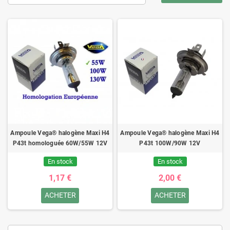
Ampoule Vega® halogène Maxi H4
Ampoule Vega® halogène Maxi H4
P43t homologuée 60W/55W 12V
P43t 100W/90W 12V
En stock
En stock
1,17 €
2,00 €
ACHETER
ACHETER