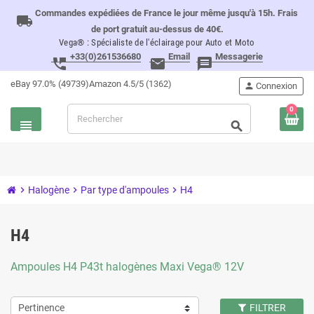
Commandes expédiées de France le jour même jusqu'à 15h. Frais
local_shipping
de port gratuit au-dessus de 40€.
Vega® : Spécialiste de l'éclairage pour Auto et Moto
+33(0)261536680
Email
Messagerie
perm_phone_msg
email
message
eBay 97.0% (49739)
Amazon 4.5/5 (1362)
person
Connexion
0
view_headline
search
chevron_right
Halogène
chevron_right
Par type d'ampoules
chevron_right
H4
H4
Ampoules H4 P43t halogènes Maxi Vega® 12V
Pertinence
FILTRER