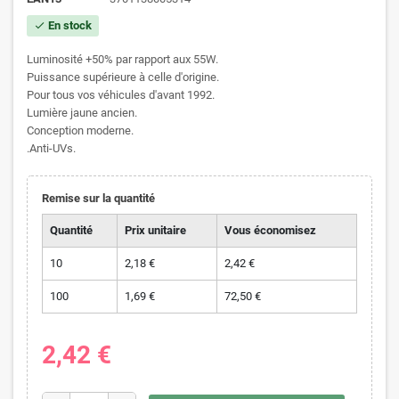
En stock
check
Luminosité +50% par rapport aux 55W.
Puissance supérieure à celle d'origine.
Pour tous vos véhicules d'avant 1992.
Lumière jaune ancien.
Conception moderne.
.Anti-UVs.
Remise sur la quantité
Quantité
Prix unitaire
Vous économisez
10
2,18 €
2,42 €
100
1,69 €
72,50 €
2,42 €