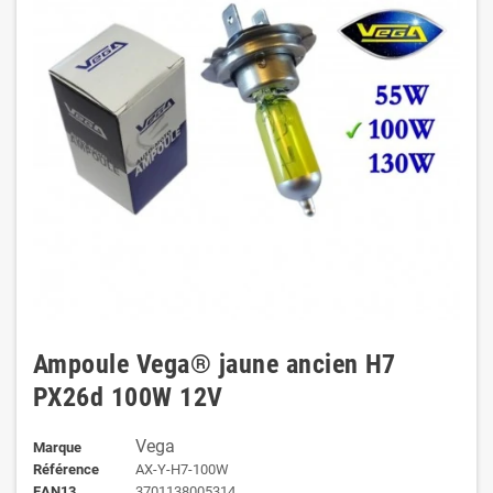
Ampoule Vega® jaune ancien H7
PX26d 100W 12V
Vega
Marque
Référence
AX-Y-H7-100W
EAN13
3701138005314