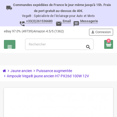
Commandes expédiées de France le jour même jusqu'à 15h. Frais
local_shipping
de port gratuit au-dessus de 40€.
Vega® : Spécialiste de l'éclairage pour Auto et Moto
+33(0)261536680
Email
Messagerie
perm_phone_msg
email
message
eBay 97.0% (49739)
Amazon 4.5/5 (1362)
person
Connexion
0
view_headline
search
chevron_right
Jaune ancien
chevron_right
Puissance augmentée
chevron_right
Ampoule Vega® jaune ancien H7 PX26d 100W 12V