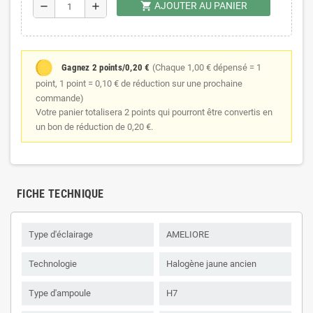
shopping_cart
AJOUTER AU PANIER
remove
add
Gagnez 2 points/0,20 €
(Chaque 1,00 € dépensé = 1
point, 1 point = 0,10 € de réduction sur une prochaine
commande)
Votre panier totalisera 2 points qui pourront être convertis en
un bon de réduction de 0,20 €.
FICHE TECHNIQUE
Type d'éclairage
AMELIORE
Technologie
Halogène jaune ancien
Type d'ampoule
H7