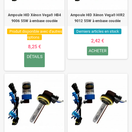
Ampoule HID Xénon Vega® HB4
Ampoule HID Xénon Vega® HIR2
9006 55W à embase coudée
9012 55W à embase coudée
Produit disponible avec d'autres
Derniers articles en stock
options
2,42 €
8,25 €
ACHETER
DÉTAILS