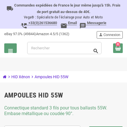
Commandes expédiées de France le jour même jusqu'à 15h. Frais
local_shipping
de port gratuit au-dessus de 40€.
Vega® : Spécialiste de l'éclairage pour Auto et Moto
+33(0)261536680
Email
Messagerie
perm_phone_msg
email
message
eBay 97.0% (49844)
Amazon 4.5/5 (1362)
person
Connexion
0
view_headline
search
chevron_right
HID Xénon
chevron_right
Ampoules HID 55W
AMPOULES HID 55W
Connectique standard 3 fils pour tous ballasts 55W.
Embase métallique ou coudée 90°.