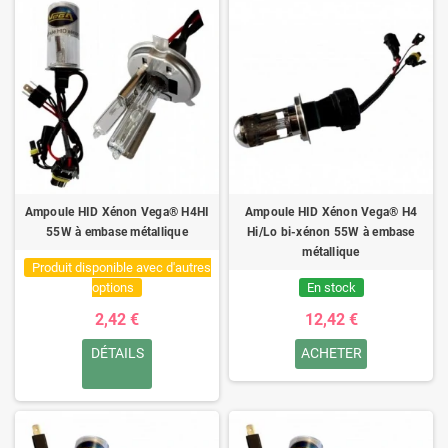
Ampoule HID Xénon Vega® H4HI
Ampoule HID Xénon Vega® H4
55W à embase métallique
Hi/Lo bi-xénon 55W à embase
métallique
Produit disponible avec d'autres
options
En stock
2,42 €
12,42 €
DÉTAILS
ACHETER