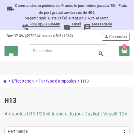
Commandes expédiées de France le jour même jusqu'à 15h. Frais
local_shipping
de port gratuit au-dessus de 40€.
Vega® : Spécialiste de l'éclairage pour Auto et Moto
+33(0)261536680
Email
Messagerie
perm_phone_msg
email
message
eBay 97.0% (49739)
Amazon 4.5/5 (1362)
person
Connexion
0
view_headline
search
chevron_right
Effet Xénon
chevron_right
Par type d'ampoules
chevron_right
H13
H13
Ampoules H13 P26.4t lumière du jour Daylight Vega® 12V
Pertinence