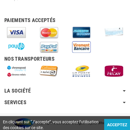
PAIEMENTS ACCEPTÉS
NOS TRANSPORTEURS
LA SOCIÉTÉ
SERVICES
En cliquant sur ”J’accepte”, vous acceptez l’utilisation
Copyright © 2010-2026
Vega®
•
Cyber Wheely SARL
ACCEPTEZ
des cookies sur ce site.