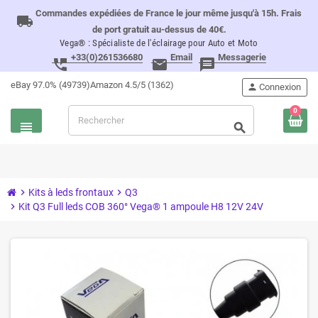
Commandes expédiées de France le jour même jusqu'à 15h. Frais
local_shipping
de port gratuit au-dessus de 40€.
Vega® : Spécialiste de l'éclairage pour Auto et Moto
+33(0)261536680
Email
Messagerie
perm_phone_msg
email
message
eBay 97.0% (49739)
Amazon 4.5/5 (1362)
person
Connexion
0
view_headline
search
chevron_right
Kits à leds frontaux
chevron_right
Q3
chevron_right
Kit Q3 Full leds COB 360° Vega® 1 ampoule H8 12V 24V