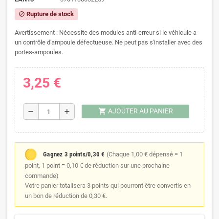
Rupture de stock
block
Avertissement : Nécessite des modules anti-erreur si le véhicule a
un contrôle d'ampoule défectueuse. Ne peut pas s'installer avec des
portes-ampoules.
3,25 €
shopping_cart
AJOUTER AU PANIER
remove
add
Gagnez 3 points/0,30 €
(Chaque 1,00 € dépensé = 1
point, 1 point = 0,10 € de réduction sur une prochaine
commande)
Votre panier totalisera 3 points qui pourront être convertis en
un bon de réduction de 0,30 €.