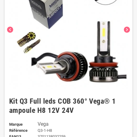
chevron_left
chevron_right
Kit Q3 Full leds COB 360° Vega® 1
ampoule H8 12V 24V
Vega
Marque
Référence
Q3-1-H8
EAN13
3701138032259