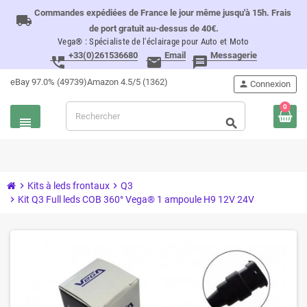
Commandes expédiées de France le jour même jusqu'à 15h. Frais
local_shipping
de port gratuit au-dessus de 40€.
Vega® : Spécialiste de l'éclairage pour Auto et Moto
+33(0)261536680
Email
Messagerie
perm_phone_msg
email
message
eBay 97.0% (49739)
Amazon 4.5/5 (1362)
person
Connexion
0
view_headline
search
chevron_right
Kits à leds frontaux
chevron_right
Q3
chevron_right
Kit Q3 Full leds COB 360° Vega® 1 ampoule H9 12V 24V