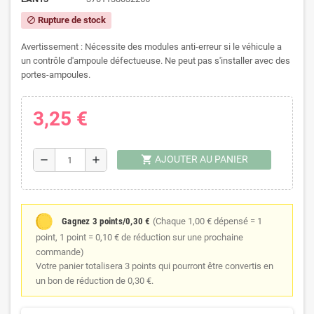
Rupture de stock
block
Avertissement : Nécessite des modules anti-erreur si le véhicule a
un contrôle d'ampoule défectueuse. Ne peut pas s'installer avec des
portes-ampoules.
3,25 €
shopping_cart
AJOUTER AU PANIER
remove
add
Gagnez 3 points/0,30 €
(Chaque 1,00 € dépensé = 1
point, 1 point = 0,10 € de réduction sur une prochaine
commande)
Votre panier totalisera 3 points qui pourront être convertis en
un bon de réduction de 0,30 €.