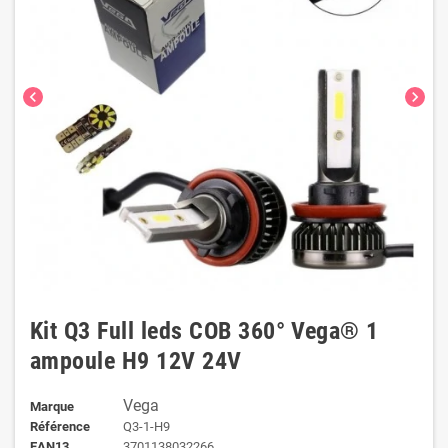
chevron_left
chevron_right
Kit Q3 Full leds COB 360° Vega® 1
ampoule H9 12V 24V
Vega
Marque
Référence
Q3-1-H9
EAN13
3701138032266