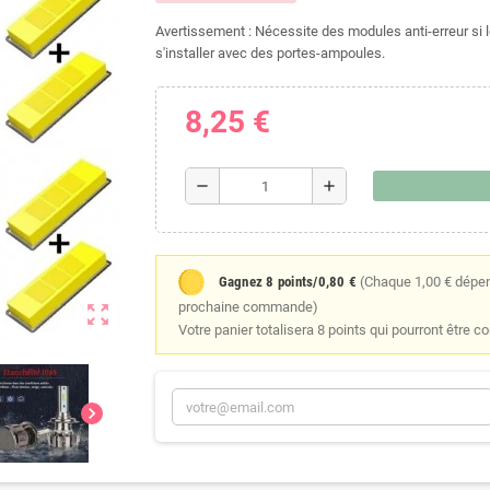
Avertissement : Nécessite des modules anti-erreur si 
s'installer avec des portes-ampoules.
8,25 €
remove
add
Gagnez 8 points/0,80 €
(Chaque 1,00 € dépens
prochaine commande)
zoom_out_map
Votre panier totalisera 8 points qui pourront être c
chevron_right