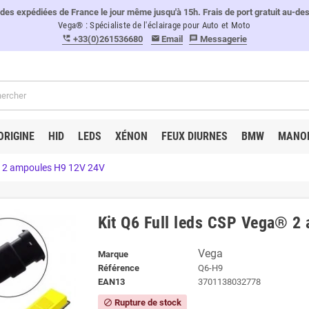
 expédiées de France le jour même jusqu'à 15h. Frais de port gratuit au-de
Vega® : Spécialiste de l'éclairage pour Auto et Moto
+33(0)261536680
Email
Messagerie
perm_phone_msg
email
message
ORIGINE
HID
LEDS
XÉNON
FEUX DIURNES
BMW
MANO
® 2 ampoules H9 12V 24V
Kit Q6 Full leds CSP Vega® 2
Vega
Marque
Référence
Q6-H9
EAN13
3701138032778
Rupture de stock
block