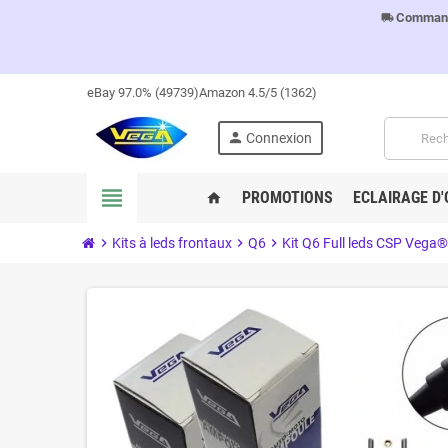
Commandes
local_shipping
eBay 97.0% (49739)
Amazon 4.5/5 (1362)
person
Connexion
view_headline
PROMOTIONS
ECLAIRAGE D'
home
chevron_right
Kits à leds frontaux
chevron_right
Q6
chevron_right
Kit Q6 Full leds CSP Vega