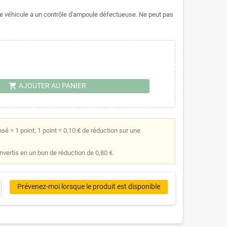
le véhicule a un contrôle d'ampoule défectueuse. Ne peut pas
shopping_cart
AJOUTER AU PANIER
é = 1 point, 1 point = 0,10 € de réduction sur une
onvertis en un bon de réduction de 0,80 €.
Prévenez-moi lorsque le produit est disponible