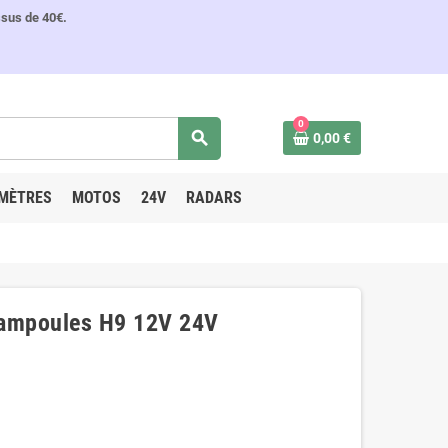
ssus de 40€.
0
search
0,00 €
MÈTRES
MOTOS
24V
RADARS
 ampoules H9 12V 24V