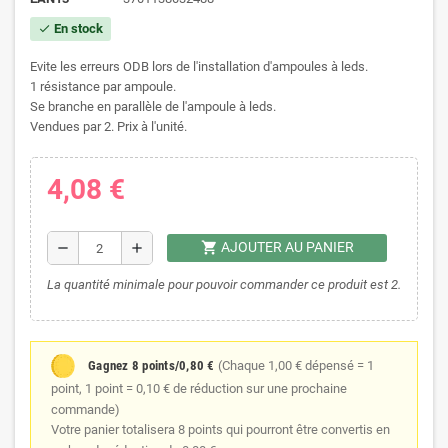
En stock
check
Evite les erreurs ODB lors de l'installation d'ampoules à leds.
1 résistance par ampoule.
Se branche en parallèle de l'ampoule à leds.
Vendues par 2. Prix à l'unité.
4,08 €
shopping_cart
AJOUTER AU PANIER
remove
add
La quantité minimale pour pouvoir commander ce produit est 2.
Gagnez 8 points/0,80 €
(Chaque 1,00 € dépensé = 1
point, 1 point = 0,10 € de réduction sur une prochaine
commande)
Votre panier totalisera 8 points qui pourront être convertis en