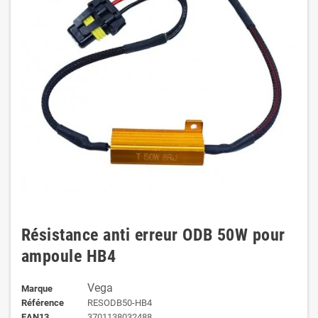
Résistance anti erreur ODB 50W pour
ampoule HB4
Vega
Marque
Référence
RESODB50-HB4
EAN13
3701138032488