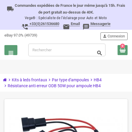
Commandes expédiées de France le jour même jusqu'à 15h. Frais
local_shipping
de port gratuit au-dessus de 40€.
Vega® : Spécialiste de l'éclairage pour Auto et Moto
+33(0)261536680
Email
Messagerie
perm_phone_msg
email
message
eBay 97.0% (49739)
person
Connexion
0
view_headline
search
chevron_right
Kits à leds frontaux
chevron_right
Par type d'ampoules
chevron_right
HB4
chevron_right
Résistance anti erreur ODB 50W pour ampoule HB4