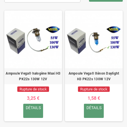
Ampoule Vega® halogène Maxi H3
Ampoule Vega® Xénon Daylight
PK22s 130W 12V
H3 PK22s 130W 12V
Rupture de stock
Rupture de stock
3,25 €
1,58 €
DÉTAILS
DÉTAILS