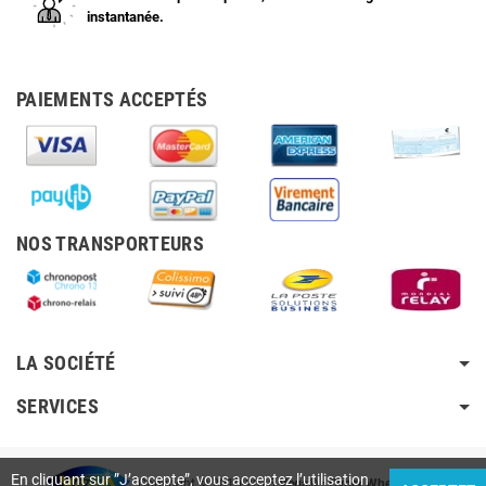
instantanée.
PAIEMENTS ACCEPTÉS
NOS TRANSPORTEURS
LA SOCIÉTÉ
SERVICES
En cliquant sur ”J’accepte”, vous acceptez l’utilisation
Copyright © 2010-2026
Vega®
•
Cyber Wheely SARL