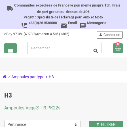
Commandes expédiées de France le jour même jusqu'à 15h. Frais
local_shipping
de port gratuit au-dessus de 40€.
Vega® : Spécialiste de l'éclairage pour Auto et Moto
+33(0)261536680
Email
Messagerie
perm_phone_msg
email
message
eBay 97.0% (49739)
Amazon 4.5/5 (1362)
person
Connexion
0
view_headline
search
chevron_right
Ampoules par type
chevron_right
H3
H3
Ampoules Vega® H3 PK22s
Pertinence
FILTRER