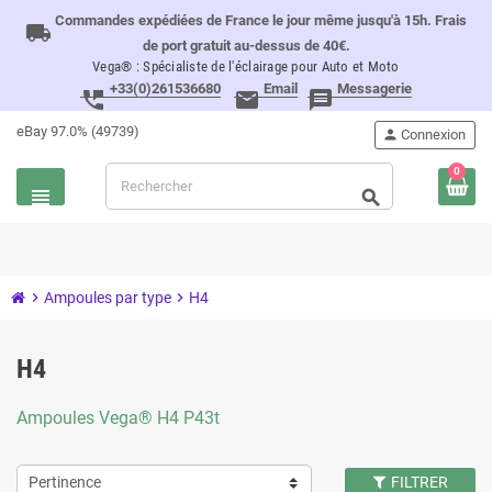
Commandes expédiées de France le jour même jusqu'à 15h. Frais
local_shipping
de port gratuit au-dessus de 40€.
Vega® : Spécialiste de l'éclairage pour Auto et Moto
+33(0)261536680
Email
Messagerie
perm_phone_msg
email
message
eBay 97.0% (49739)
person
Connexion
0
view_headline
search
chevron_right
Ampoules par type
chevron_right
H4
H4
Ampoules Vega® H4 P43t
Pertinence
FILTRER