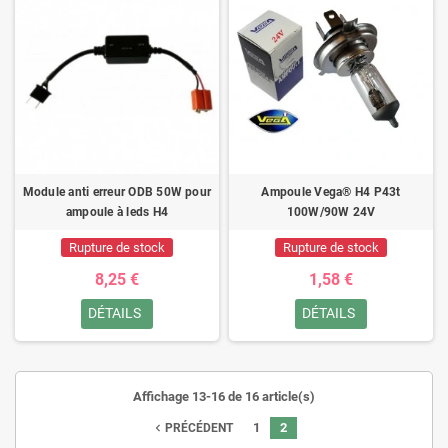
Module anti erreur ODB 50W pour
Ampoule Vega® H4 P43t
ampoule à leds H4
100W/90W 24V
Rupture de stock
Rupture de stock
8,25 €
1,58 €
DÉTAILS
DÉTAILS
Affichage 13-16 de 16 article(s)
1
2
navigate_before
PRÉCÉDENT