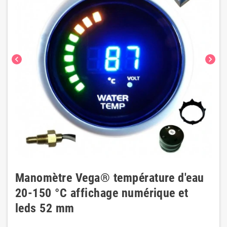
chevron_left
chevron_right
Manomètre Vega® température d'eau
20-150 °C affichage numérique et
leds 52 mm