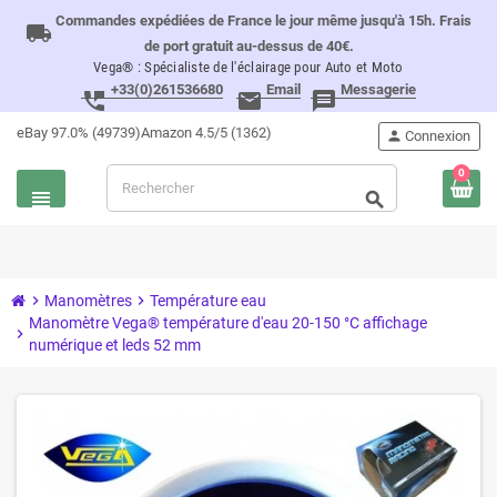
Commandes expédiées de France le jour même jusqu'à 15h. Frais
local_shipping
de port gratuit au-dessus de 40€.
Vega® : Spécialiste de l'éclairage pour Auto et Moto
+33(0)261536680
Email
Messagerie
perm_phone_msg
email
message
eBay 97.0% (49739)
Amazon 4.5/5 (1362)
person
Connexion
0
view_headline
search
chevron_right
Manomètres
chevron_right
Température eau
Manomètre Vega® température d'eau 20-150 °C affichage
chevron_right
numérique et leds 52 mm