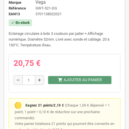
Vega
Marque
Référence
GWT-521-DG
EAN13
3701138022021
En stock
check
Eclairage circulaire à leds 3 couleurs par palier + Affichage
numérique. Diamètre 52mm. Livré avec sonde et cablage. 20 à
150°C. Température d'eau.
20,75 €
shopping_cart
AJOUTER AU PANIER
remove
add
Gagnez 21 points/2,10 €
(Chaque 1,00 € dépensé = 1
point, 1 point = 0,10 € de réduction sur une prochaine
commande)
Votre panier totalisera 21 points qui pourront être convertis en