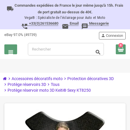
Commandes expédiées de France le jour même jusqu'à 15h. Frais
local_shipping
de port gratuit au-dessus de 40€.
Vega® : Spécialiste de l'éclairage pour Auto et Moto
+33(0)261536680
Email
Messagerie
perm_phone_msg
email
message
eBay 97.0% (49739)
person
Connexion
0
view_headline
search
chevron_right
Accessoires décoratifs moto
chevron_right
Protection décoratives 3D
chevron_right
Protège réservoirs 3D
chevron_right
Tous
chevron_right
Protège réservoir moto 3D Keiti® Sexy KT8250