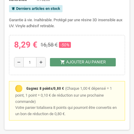
Derniers articles en stock
notifications_active
Garantie à vie. Inaltérable. Protégé par une résine 3D insensible aux
UV. Vinyle adhésif retirable.
8,29 €
16,58 €
-50%
shopping_cart
AJOUTER AU PANIER
remove
add
Gagnez 8 points/0,80 €
(Chaque 1,00 € dépensé = 1
point, 1 point = 0,10 € de réduction sur une prochaine
commande)
Votre panier totalisera 8 points qui pourront être convertis en
un bon de réduction de 0,80 €.