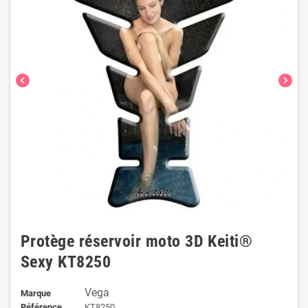
chevron_left
chevron_right
Protège réservoir moto 3D Keiti®
Sexy KT8250
Vega
Marque
Référence
KT8250