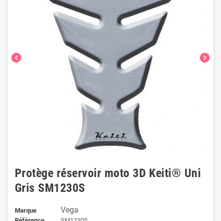
chevron_left
chevron_right
Protège réservoir moto 3D Keiti® Uni
Gris SM1230S
Vega
Marque
Référence
SM1230S