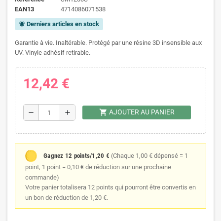
EAN13
4714086071538
Derniers articles en stock
notifications_active
Garantie à vie. Inaltérable. Protégé par une résine 3D insensible aux
UV. Vinyle adhésif retirable.
12,42 €
shopping_cart
AJOUTER AU PANIER
remove
add
Gagnez 12 points/1,20 €
(Chaque 1,00 € dépensé = 1
point, 1 point = 0,10 € de réduction sur une prochaine
commande)
Votre panier totalisera 12 points qui pourront être convertis en
un bon de réduction de 1,20 €.