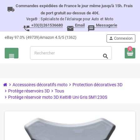
Commandes expédiées de France le jour même jusqu'à 15h. Frais
local_shipping
de port gratuit au-dessus de 40€.
Vega® : Spécialiste de l'éclairage pour Auto et Moto
+33(0)261536680
Email
Messagerie
perm_phone_msg
email
message
eBay 97.0% (49739)
Amazon 4.5/5 (1362)
person
Connexion
0
view_headline
search
chevron_right
Accessoires décoratifs moto
chevron_right
Protection décoratives 3D
chevron_right
Protège réservoirs 3D
chevron_right
Tous
chevron_right
Protège réservoir moto 3D Keiti® Uni Gris SM1230S