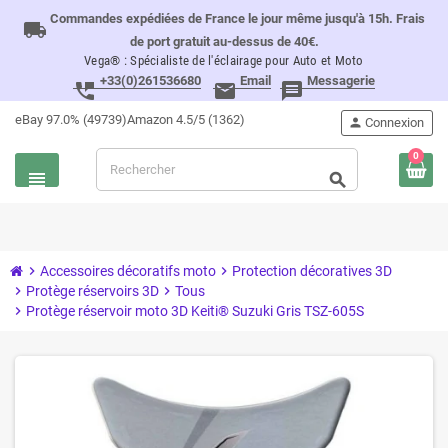
Commandes expédiées de France le jour même jusqu'à 15h. Frais
local_shipping
de port gratuit au-dessus de 40€.
Vega® : Spécialiste de l'éclairage pour Auto et Moto
+33(0)261536680
Email
Messagerie
perm_phone_msg
email
message
eBay 97.0% (49739)
Amazon 4.5/5 (1362)
person
Connexion
0
view_headline
search
chevron_right
Accessoires décoratifs moto
chevron_right
Protection décoratives 3D
chevron_right
Protège réservoirs 3D
chevron_right
Tous
chevron_right
Protège réservoir moto 3D Keiti® Suzuki Gris TSZ-605S