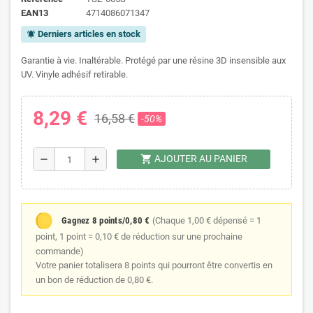
EAN13
4714086071347
Derniers articles en stock
notifications_active
Garantie à vie. Inaltérable. Protégé par une résine 3D insensible aux
UV. Vinyle adhésif retirable.
8,29 €
16,58 €
-50%
shopping_cart
AJOUTER AU PANIER
remove
add
Gagnez 8 points/0,80 €
(Chaque 1,00 € dépensé = 1
point, 1 point = 0,10 € de réduction sur une prochaine
commande)
Votre panier totalisera 8 points qui pourront être convertis en
un bon de réduction de 0,80 €.