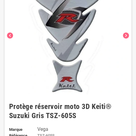
chevron_left
chevron_right
Protège réservoir moto 3D Keiti®
Suzuki Gris TSZ-605S
Vega
Marque
Référence
TSZ-605S