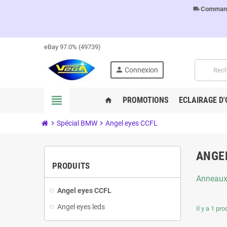
Commandes
local_shipping
eBay 97.0% (49739)
person
Connexion
view_headline
PROMOTIONS
ECLAIRAGE D'
home
chevron_right
Spécial BMW
chevron_right
Angel eyes CCFL
ANGE
PRODUITS
Anneaux
Angel eyes CCFL
Angel eyes leds
Il y a 1 pro