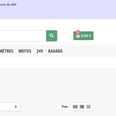
ssus de 40€.
0
search
0,00 €
MÈTRES
MOTOS
24V
RADARS
view_comfy
view_list
view_headline
Vue