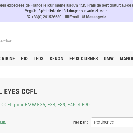
 expédiées de France le jour même jusqu'à 15h. Frais de port gratuit au-de
Vega® : Spécialiste de l'éclairage pour Auto et Moto
+33(0)261536680
Email
Messagerie
perm_phone_msg
email
message
ORIGINE
HID
LEDS
XÉNON
FEUX DIURNES
BMW
MANO
L EYES CCFL
 CCFL pour BMW E36, E38, E39, E46 et E90.
Pertinence
duit.
Trier par :