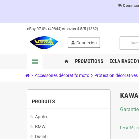
Commandes
local_shipping
eBay 97.0% (49844)
Amazon 4.5/5 (1362)
person
Connexion
view_headline
PROMOTIONS
ECLAIRAGE D'
home
chevron_right
Accessoires décoratifs moto
chevron_right
Protection décoratives
KAWA
PRODUITS
Garantie
Aprilia
BMW
Il y a 16 pr
Ducati