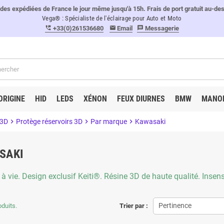
 expédiées de France le jour même jusqu'à 15h. Frais de port gratuit au-de
Vega® : Spécialiste de l'éclairage pour Auto et Moto
+33(0)261536680
Email
Messagerie
perm_phone_msg
email
message
ORIGINE
HID
LEDS
XÉNON
FEUX DIURNES
BMW
MANO
 3D
chevron_right
Protège réservoirs 3D
chevron_right
Par marque
chevron_right
Kawasaki
SAKI
 à vie. Design exclusif Keiti®. Résine 3D de haute qualité. Insen
Pertinence
oduits.
Trier par :