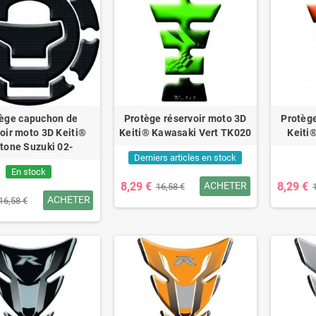
ège capuchon de
Protège réservoir moto 3D
Protège
oir moto 3D Keiti®
Keiti® Kawasaki Vert TK020
Keiti
tone Suzuki 02-
Derniers articles en stock
En stock
8,29 €
8,29 €
ACHETER
16,58 €
ACHETER
16,58 €