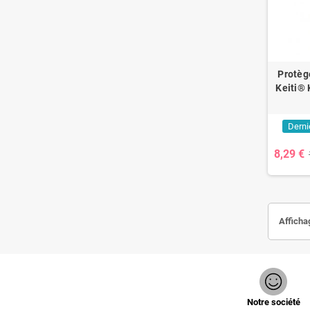
Protèg
Keiti®
Derni
8,29 €
Afficha
Notre société