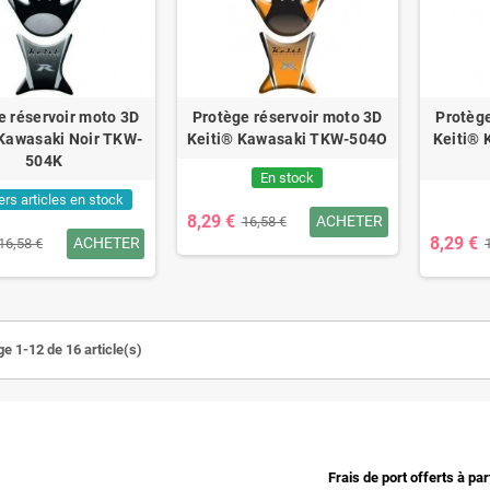
e réservoir moto 3D
Protège réservoir moto 3D
Protège
 Kawasaki Noir TKW-
Keiti® Kawasaki TKW-504O
Keiti® 
504K
En stock
ers articles en stock
8,29 €
ACHETER
16,58 €
8,29 €
ACHETER
16,58 €
ge 1-12 de 16 article(s)
Frais de port offerts à pa