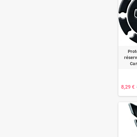
Prot
réserv
Car
8,29 €