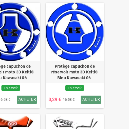
ège capuchon de
Protège capuchon de
oir moto 3D Keiti®
réservoir moto 3D Keiti®
u Kawasaki 06-
Bleu Kawasaki 06-
En stock
En stock
8,29 €
ACHETER
ACHETER
16,58 €
16,58 €