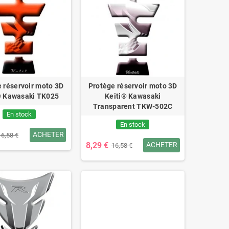
 réservoir moto 3D
Protège réservoir moto 3D
® Kawasaki TK025
Keiti® Kawasaki
Transparent TKW-502C
En stock
En stock
ACHETER
16,58 €
8,29 €
ACHETER
16,58 €