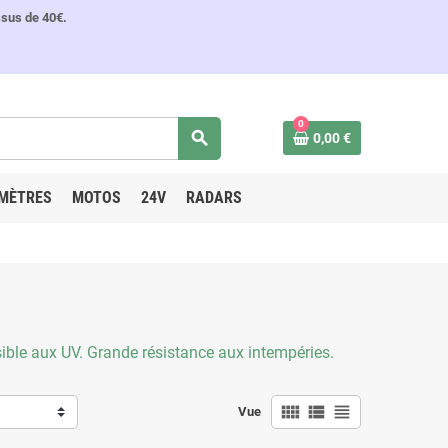
ssus de 40€.
0
search
0,00 €
MÈTRES
MOTOS
24V
RADARS
sible aux UV. Grande résistance aux intempéries.
view_comfy
view_list
view_headline
Vue