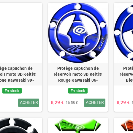
ège capuchon de
Protège capuchon de
Prot
oir moto 3D Keiti®
réservoir moto 3D Keiti®
réserv
one Kawasaki 99-
Rouge Kawasaki 06-
Ble
En stock
En stock
€
8,29 €
8,29 €
ACHETER
ACHETER
16,58 €