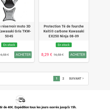
 réservoir moto 3D
Protection Té de fourche
Kawasaki Gris TKW-
Keiti® carbone Kawasaki
504S
EX250 Ninja 08-09
En stock
En stock
8,29 €
ACHETER
ACHETER
16,58 €
16,58 €
1
2
navigate_next
SUIVANT
rtir de 40€. Expédition tous les jours ouvrés jusqu'à 15h.