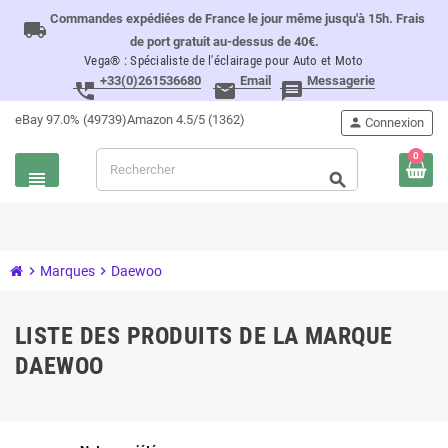
Commandes expédiées de France le jour même jusqu'à 15h. Frais
local_shipping
de port gratuit au-dessus de 40€.
Vega® : Spécialiste de l'éclairage pour Auto et Moto
+33(0)261536680
Email
Messagerie
perm_phone_msg
email
message
eBay 97.0% (49739)
Amazon 4.5/5 (1362)
person
Connexion
0
view_headline
search
chevron_right
Marques
chevron_right
Daewoo
LISTE DES PRODUITS DE LA MARQUE
DAEWOO