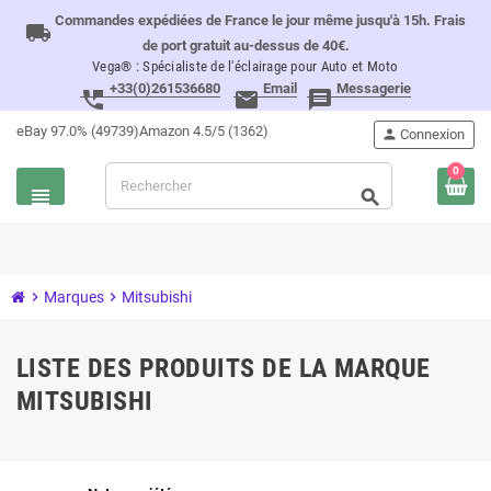
Commandes expédiées de France le jour même jusqu'à 15h. Frais
local_shipping
de port gratuit au-dessus de 40€.
Vega® : Spécialiste de l'éclairage pour Auto et Moto
+33(0)261536680
Email
Messagerie
perm_phone_msg
email
message
eBay 97.0% (49739)
Amazon 4.5/5 (1362)
person
Connexion
0
view_headline
search
chevron_right
Marques
chevron_right
Mitsubishi
LISTE DES PRODUITS DE LA MARQUE
MITSUBISHI