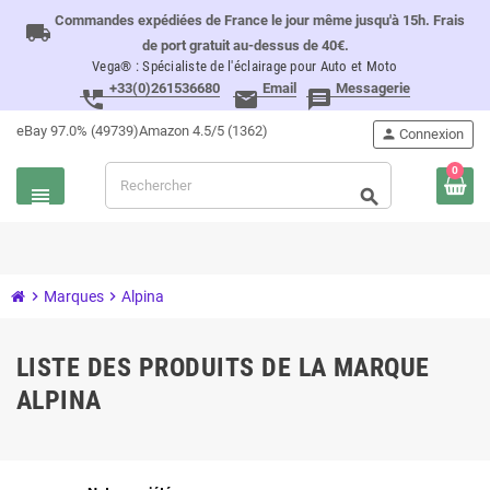
Commandes expédiées de France le jour même jusqu'à 15h. Frais
local_shipping
de port gratuit au-dessus de 40€.
Vega® : Spécialiste de l'éclairage pour Auto et Moto
+33(0)261536680
Email
Messagerie
perm_phone_msg
email
message
eBay 97.0% (49739)
Amazon 4.5/5 (1362)
person
Connexion
0
view_headline
search
chevron_right
Marques
chevron_right
Alpina
LISTE DES PRODUITS DE LA MARQUE
ALPINA