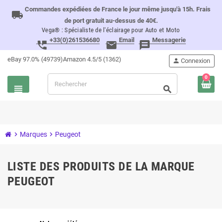
Commandes expédiées de France le jour même jusqu'à 15h. Frais
local_shipping
de port gratuit au-dessus de 40€.
Vega® : Spécialiste de l'éclairage pour Auto et Moto
+33(0)261536680
Email
Messagerie
perm_phone_msg
email
message
eBay 97.0% (49739)
Amazon 4.5/5 (1362)
person
Connexion
0
view_headline
search
chevron_right
Marques
chevron_right
Peugeot
LISTE DES PRODUITS DE LA MARQUE
PEUGEOT