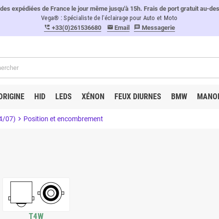
 expédiées de France le jour même jusqu'à 15h. Frais de port gratuit au-de
Vega® : Spécialiste de l'éclairage pour Auto et Moto
+33(0)261536680
Email
Messagerie
perm_phone_msg
email
message
ORIGINE
HID
LEDS
XÉNON
FEUX DIURNES
BMW
MANO
4/07)
chevron_right
Position et encombrement
T4W