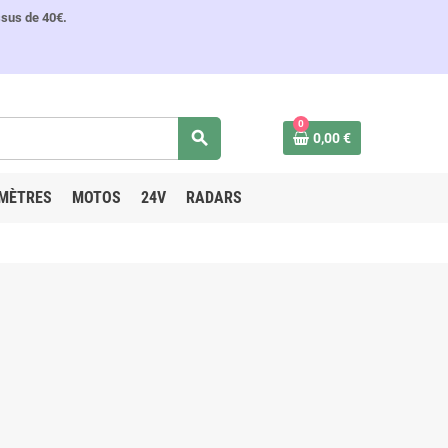
ssus de 40€.
0
search
0,00 €
MÈTRES
MOTOS
24V
RADARS