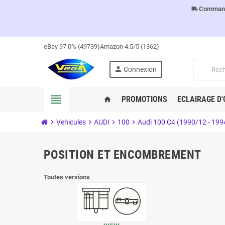
Commandes
local_shipping
eBay 97.0% (49739)
Amazon 4.5/5 (1362)
person
Connexion
view_headline
PROMOTIONS
ECLAIRAGE D'
home
chevron_right
Vehicules
chevron_right
AUDI
chevron_right
100
chevron_right
Audi 100 C4 (1990/12 - 199
POSITION ET ENCOMBREMENT
Toutes versions