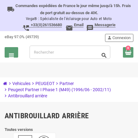
Commandes expédiées de France le jour même jusqu'à 15h. Frais
local_shipping
de port gratuit au-dessus de 40€.
Vega® : Spécialiste de l'éclairage pour Auto et Moto
+33(0)261536680
Email
Messagerie
perm_phone_msg
email
message
eBay 97.0% (49739)
person
Connexion
0
view_headline
search
chevron_right
Vehicules
chevron_right
PEUGEOT
chevron_right
Partner
chevron_right
Peugeot Partner I Phase 1 (M49) (1996/06 - 2002/11)
chevron_right
Antibrouillard arrière
ANTIBROUILLARD ARRIÈRE
Toutes versions