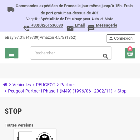
Commandes expédiées de France le jour même jusqu'à 15h. Frais
local_shipping
de port gratuit au-dessus de 40€.
Vega® : Spécialiste de l'éclairage pour Auto et Moto
+33(0)261536680
Email
Messagerie
perm_phone_msg
email
message
eBay 97.0% (49739)
Amazon 4.5/5 (1362)
person
Connexion
0
view_headline
search
chevron_right
Vehicules
chevron_right
PEUGEOT
chevron_right
Partner
chevron_right
Peugeot Partner I Phase 1 (M49) (1996/06 - 2002/11)
chevron_right
Stop
STOP
Toutes versions