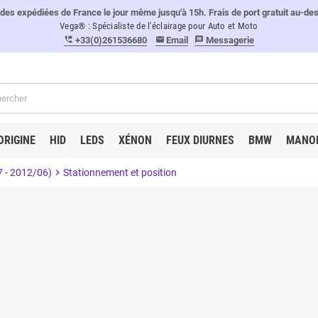
 expédiées de France le jour même jusqu'à 15h. Frais de port gratuit au-de
Vega® : Spécialiste de l'éclairage pour Auto et Moto
+33(0)261536680
Email
Messagerie
perm_phone_msg
email
message
ORIGINE
HID
LEDS
XÉNON
FEUX DIURNES
BMW
MANO
7 - 2012/06)
chevron_right
Stationnement et position