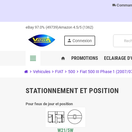
Commandes
local_shipping
eBay 97.0% (49739)
Amazon 4.5/5 (1362)
person
Connexion
view_headline
PROMOTIONS
ECLAIRAGE D'
home
chevron_right
Vehicules
chevron_right
FIAT
chevron_right
500
chevron_right
Fiat 500 III Phase 1 (2007/0
STATIONNEMENT ET POSITION
Pour feux de jour et position
W21/5W