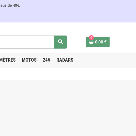
ssus de 40€.
0
search
0,00 €
MÈTRES
MOTOS
24V
RADARS