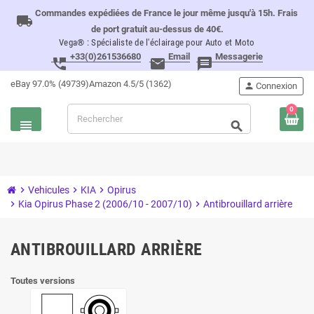
Commandes expédiées de France le jour même jusqu'à 15h. Frais
local_shipping
de port gratuit au-dessus de 40€.
Vega® : Spécialiste de l'éclairage pour Auto et Moto
+33(0)261536680
Email
Messagerie
perm_phone_msg
email
message
eBay 97.0% (49739)
Amazon 4.5/5 (1362)
person
Connexion
0
view_headline
search
chevron_right
Vehicules
chevron_right
KIA
chevron_right
Opirus
chevron_right
Kia Opirus Phase 2 (2006/10 - 2007/10)
chevron_right
Antibrouillard arrière
ANTIBROUILLARD ARRIÈRE
Toutes versions