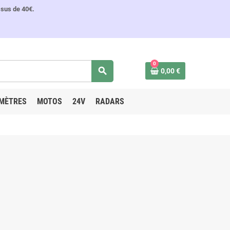
ssus de 40€.
0
search
0,00 €
MÈTRES
MOTOS
24V
RADARS