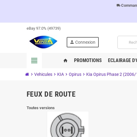
Commandes
local_shipping
eBay 97.0% (49739)
person
Connexion
view_headline
PROMOTIONS
ECLAIRAGE D'
home
chevron_right
Vehicules
chevron_right
KIA
chevron_right
Opirus
chevron_right
Kia Opirus Phase 2 (2006/
FEUX DE ROUTE
Toutes versions