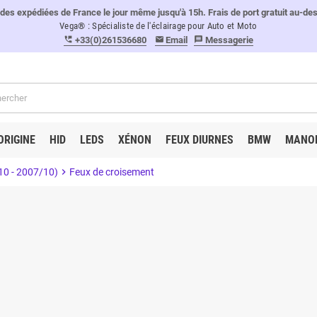
 expédiées de France le jour même jusqu'à 15h. Frais de port gratuit au-de
Vega® : Spécialiste de l'éclairage pour Auto et Moto
+33(0)261536680
Email
Messagerie
perm_phone_msg
email
message
ORIGINE
HID
LEDS
XÉNON
FEUX DIURNES
BMW
MANO
10 - 2007/10)
chevron_right
Feux de croisement