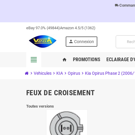
Commandes
local_shipping
eBay 97.0% (49844)
Amazon 4.5/5 (1362)
person
Connexion
view_headline
PROMOTIONS
ECLAIRAGE D'
home
chevron_right
Vehicules
chevron_right
KIA
chevron_right
Opirus
chevron_right
Kia Opirus Phase 2 (2006/
FEUX DE CROISEMENT
Toutes versions