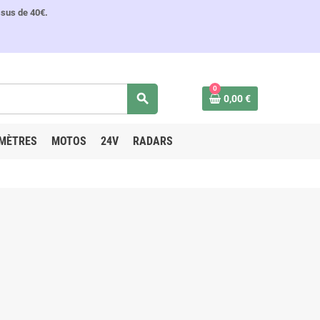
ssus de 40€.
0
search
0,00 €
MÈTRES
MOTOS
24V
RADARS