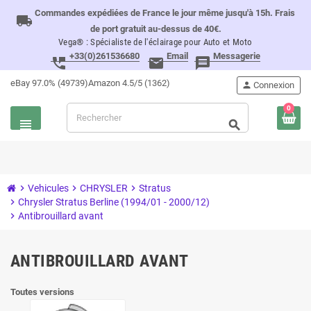
Commandes expédiées de France le jour même jusqu'à 15h. Frais
local_shipping
de port gratuit au-dessus de 40€.
Vega® : Spécialiste de l'éclairage pour Auto et Moto
+33(0)261536680
Email
Messagerie
perm_phone_msg
email
message
eBay 97.0% (49739)
Amazon 4.5/5 (1362)
person
Connexion
0
view_headline
search
chevron_right
Vehicules
chevron_right
CHRYSLER
chevron_right
Stratus
chevron_right
Chrysler Stratus Berline (1994/01 - 2000/12)
chevron_right
Antibrouillard avant
ANTIBROUILLARD AVANT
Toutes versions