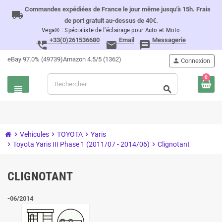
Commandes expédiées de France le jour même jusqu'à 15h. Frais
local_shipping
de port gratuit au-dessus de 40€.
Vega® : Spécialiste de l'éclairage pour Auto et Moto
+33(0)261536680
Email
Messagerie
perm_phone_msg
email
message
eBay 97.0% (49739)
Amazon 4.5/5 (1362)
person
Connexion
0
view_headline
search
chevron_right
Vehicules
chevron_right
TOYOTA
chevron_right
Yaris
chevron_right
Toyota Yaris III Phase 1 (2011/07 - 2014/06)
chevron_right
Clignotant
CLIGNOTANT
-06/2014