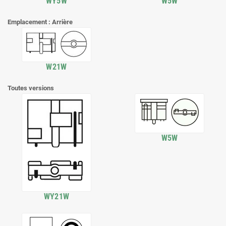
WY5W
W5W
Emplacement : Arrière
W21W
Toutes versions
W5W
WY21W