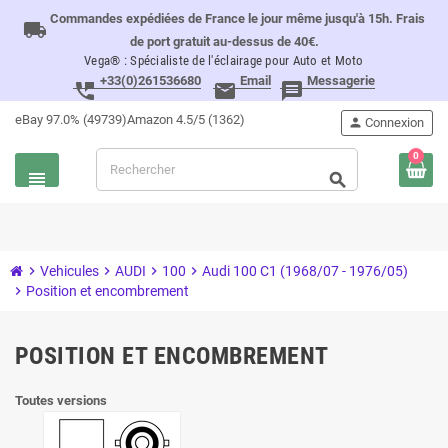
Commandes expédiées de France le jour même jusqu'à 15h. Frais
local_shipping
de port gratuit au-dessus de 40€.
Vega® : Spécialiste de l'éclairage pour Auto et Moto
+33(0)261536680
Email
Messagerie
perm_phone_msg
email
message
eBay 97.0% (49739)
Amazon 4.5/5 (1362)
person
Connexion
0
view_headline
search
chevron_right
Vehicules
chevron_right
AUDI
chevron_right
100
chevron_right
Audi 100 C1 (1968/07 - 1976/05)
chevron_right
Position et encombrement
POSITION ET ENCOMBREMENT
Toutes versions