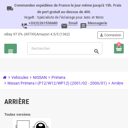
Commandes expédiées de France le jour même jusqu'à 15h. Frais
local_shipping
de port gratuit au-dessus de 40€.
Vega® : Spécialiste de l'éclairage pour Auto et Moto
+33(0)261536680
Email
Messagerie
perm_phone_msg
email
message
eBay 97.0% (49739)
Amazon 4.5/5 (1362)
person
Connexion
0
view_headline
search
chevron_right
Vehicules
chevron_right
NISSAN
chevron_right
Primera
chevron_right
Nissan Primera I (P12/W12/WP12) (2001/02 - 2006/01)
chevron_right
Arrière
ARRIÈRE
Toutes versions