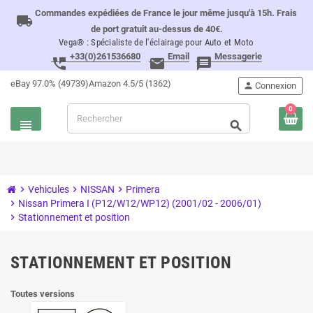
Commandes expédiées de France le jour même jusqu'à 15h. Frais
local_shipping
de port gratuit au-dessus de 40€.
Vega® : Spécialiste de l'éclairage pour Auto et Moto
+33(0)261536680
Email
Messagerie
perm_phone_msg
email
message
eBay 97.0% (49739)
Amazon 4.5/5 (1362)
person
Connexion
0
view_headline
search
chevron_right
Vehicules
chevron_right
NISSAN
chevron_right
Primera
chevron_right
Nissan Primera I (P12/W12/WP12) (2001/02 - 2006/01)
chevron_right
Stationnement et position
STATIONNEMENT ET POSITION
Toutes versions