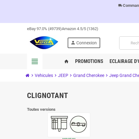
Commandes
local_shipping
eBay 97.0% (49739)
Amazon 4.5/5 (1362)
person
Connexion
view_headline
PROMOTIONS
ECLAIRAGE D'
home
chevron_right
Vehicules
chevron_right
JEEP
chevron_right
Grand Cherokee
chevron_right
Jeep Grand Che
CLIGNOTANT
Toutes versions