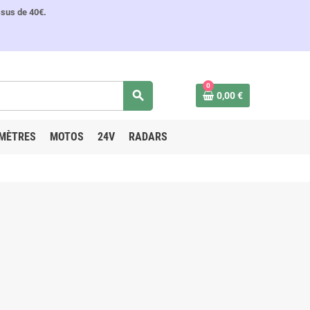
ssus de 40€.
0
search
0,00 €
MÈTRES
MOTOS
24V
RADARS