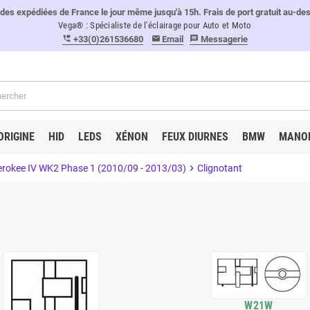
 expédiées de France le jour même jusqu'à 15h. Frais de port gratuit au-de
Vega® : Spécialiste de l'éclairage pour Auto et Moto
+33(0)261536680
Email
Messagerie
perm_phone_msg
email
message
ORIGINE
HID
LEDS
XÉNON
FEUX DIURNES
BMW
MANO
rokee IV WK2 Phase 1 (2010/09 - 2013/03)
chevron_right
Clignotant
W21W