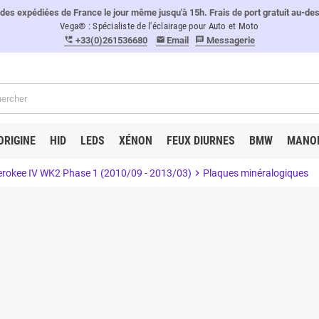
 expédiées de France le jour même jusqu'à 15h. Frais de port gratuit au-de
Vega® : Spécialiste de l'éclairage pour Auto et Moto
+33(0)261536680
Email
Messagerie
perm_phone_msg
email
message
ORIGINE
HID
LEDS
XÉNON
FEUX DIURNES
BMW
MANO
rokee IV WK2 Phase 1 (2010/09 - 2013/03)
chevron_right
Plaques minéralogiques