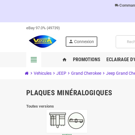
Commandes
local_shipping
eBay 97.0% (49739)
person
Connexion
view_headline
PROMOTIONS
ECLAIRAGE D'
home
chevron_right
Vehicules
chevron_right
JEEP
chevron_right
Grand Cherokee
chevron_right
Jeep Grand Che
PLAQUES MINÉRALOGIQUES
Toutes versions