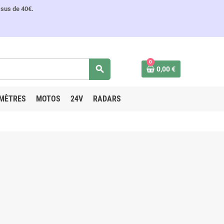
ssus de 40€.
0
search
0,00 €
MÈTRES
MOTOS
24V
RADARS