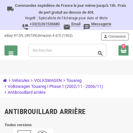
Commandes expédiées de France le jour même jusqu'à 15h. Frais
local_shipping
de port gratuit au-dessus de 40€.
Vega® : Spécialiste de l'éclairage pour Auto et Moto
+33(0)261536680
Email
Messagerie
perm_phone_msg
email
message
eBay 97.0% (49739)
Amazon 4.5/5 (1362)
person
Connexion
0
view_headline
search
chevron_right
Vehicules
chevron_right
VOLKSWAGEN
chevron_right
Touareg
chevron_right
Volkswagen Touareg I Phase 1 (2002/11 - 2006/11)
chevron_right
Antibrouillard arrière
ANTIBROUILLARD ARRIÈRE
Toutes versions