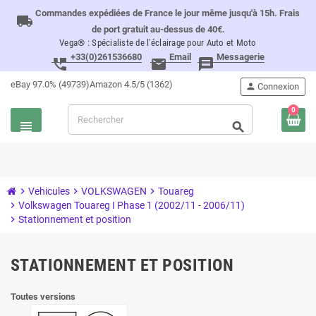
Commandes expédiées de France le jour même jusqu'à 15h. Frais
local_shipping
de port gratuit au-dessus de 40€.
Vega® : Spécialiste de l'éclairage pour Auto et Moto
+33(0)261536680
Email
Messagerie
perm_phone_msg
email
message
eBay 97.0% (49739)
Amazon 4.5/5 (1362)
person
Connexion
0
view_headline
search
chevron_right
Vehicules
chevron_right
VOLKSWAGEN
chevron_right
Touareg
chevron_right
Volkswagen Touareg I Phase 1 (2002/11 - 2006/11)
chevron_right
Stationnement et position
STATIONNEMENT ET POSITION
Toutes versions