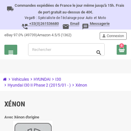
Commandes expédiées de France le jour même jusqu'à 15h. Frais
local_shipping
de port gratuit au-dessus de 40€.
Vega® : Spécialiste de l'éclairage pour Auto et Moto
+33(0)261536680
Email
Messagerie
perm_phone_msg
email
message
eBay 97.0% (49739)
Amazon 4.5/5 (1362)
person
Connexion
0
view_headline
search
chevron_right
Vehicules
chevron_right
HYUNDAI
chevron_right
I30
chevron_right
Hyundai I30 II Phase 2 (2015/01 - )
chevron_right
Xénon
XÉNON
Avec Xénon d'origine