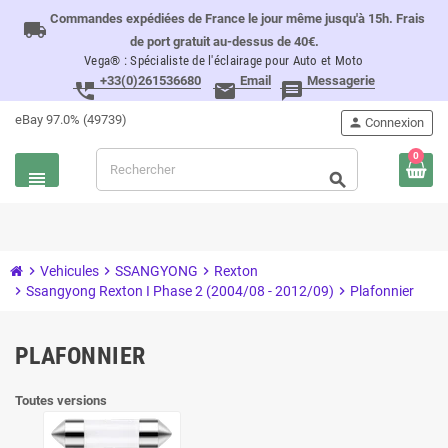
Commandes expédiées de France le jour même jusqu'à 15h. Frais
local_shipping
de port gratuit au-dessus de 40€.
Vega® : Spécialiste de l'éclairage pour Auto et Moto
+33(0)261536680
Email
Messagerie
perm_phone_msg
email
message
eBay 97.0% (49739)
person
Connexion
0
view_headline
search
chevron_right
Vehicules
chevron_right
SSANGYONG
chevron_right
Rexton
chevron_right
Ssangyong Rexton I Phase 2 (2004/08 - 2012/09)
chevron_right
Plafonnier
PLAFONNIER
Toutes versions