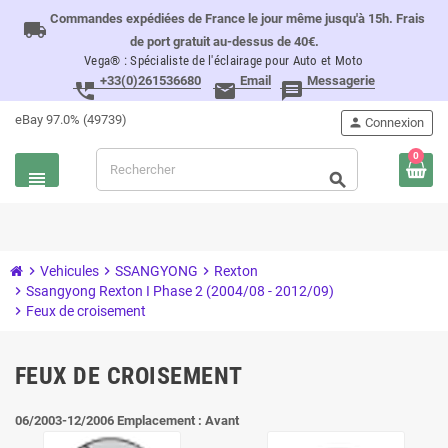
Commandes expédiées de France le jour même jusqu'à 15h. Frais
local_shipping
de port gratuit au-dessus de 40€.
Vega® : Spécialiste de l'éclairage pour Auto et Moto
+33(0)261536680
Email
Messagerie
perm_phone_msg
email
message
eBay 97.0% (49739)
person
Connexion
0
view_headline
search
chevron_right
Vehicules
chevron_right
SSANGYONG
chevron_right
Rexton
chevron_right
Ssangyong Rexton I Phase 2 (2004/08 - 2012/09)
chevron_right
Feux de croisement
FEUX DE CROISEMENT
06/2003-12/2006 Emplacement : Avant