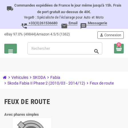
Commandes expédiées de France le jour même jusqu'à 15h. Frais
local_shipping
de port gratuit au-dessus de 40€.
Vega® : Spécialiste de l'éclairage pour Auto et Moto
+33(0)261536680
Email
Messagerie
perm_phone_msg
email
message
eBay 97.0% (49844)
Amazon 4.5/5 (1362)
person
Connexion
0
view_headline
search
chevron_right
Vehicules
chevron_right
SKODA
chevron_right
Fabia
chevron_right
Skoda Fabia II Phase 2 (2010/03 - 2014/12)
chevron_right
Feux de route
FEUX DE ROUTE
Avec phares simples