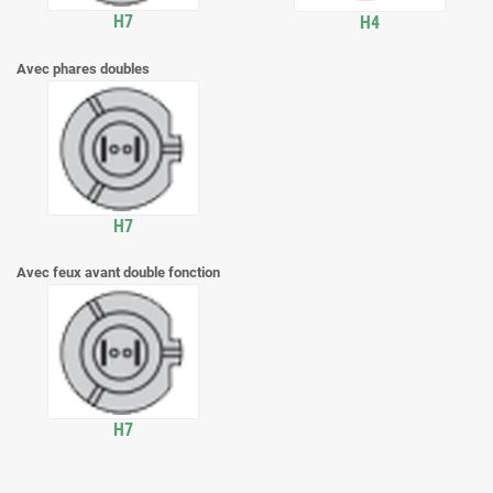
H7
H4
Avec phares doubles
H7
Avec feux avant double fonction
H7