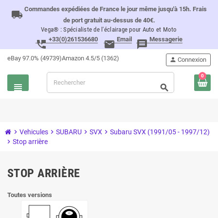
Commandes expédiées de France le jour même jusqu'à 15h. Frais
local_shipping
de port gratuit au-dessus de 40€.
Vega® : Spécialiste de l'éclairage pour Auto et Moto
+33(0)261536680
Email
Messagerie
perm_phone_msg
email
message
eBay 97.0% (49739)
Amazon 4.5/5 (1362)
person
Connexion
0
view_headline
search
chevron_right
Vehicules
chevron_right
SUBARU
chevron_right
SVX
chevron_right
Subaru SVX (1991/05 - 1997/12)
chevron_right
Stop arrière
STOP ARRIÈRE
Toutes versions