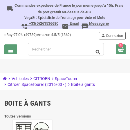
Commandes expédiées de France le jour même jusqu'à 15h. Frais
local_shipping
de port gratuit au-dessus de 40€.
Vega® : Spécialiste de l'éclairage pour Auto et Moto
+33(0)261536680
Email
Messagerie
perm_phone_msg
email
message
eBay 97.0% (49739)
Amazon 4.5/5 (1362)
person
Connexion
0
view_headline
search
chevron_right
Vehicules
chevron_right
CITROEN
chevron_right
SpaceTourer
chevron_right
Citroen SpaceTourer (2016/03 - )
chevron_right
Boite à gants
BOITE À GANTS
Toutes versions