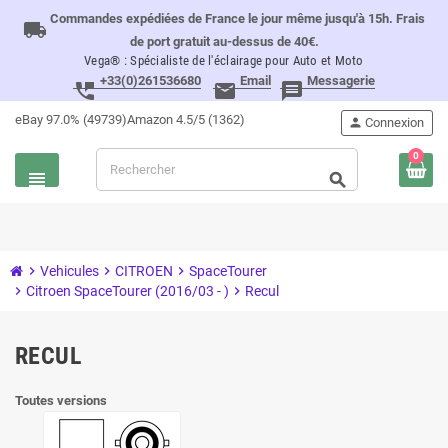
Commandes expédiées de France le jour même jusqu'à 15h. Frais
local_shipping
de port gratuit au-dessus de 40€.
Vega® : Spécialiste de l'éclairage pour Auto et Moto
+33(0)261536680
Email
Messagerie
perm_phone_msg
email
message
eBay 97.0% (49739)
Amazon 4.5/5 (1362)
person
Connexion
0
view_headline
search
chevron_right
Vehicules
chevron_right
CITROEN
chevron_right
SpaceTourer
chevron_right
Citroen SpaceTourer (2016/03 - )
chevron_right
Recul
RECUL
Toutes versions