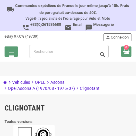
Commandes expédiées de France le jour même jusqu'à 15h. Frais
local_shipping
de port gratuit au-dessus de 40€.
Vega® : Spécialiste de l'éclairage pour Auto et Moto
+33(0)261536680
Email
Messagerie
perm_phone_msg
email
message
eBay 97.0% (49739)
person
Connexion
0
view_headline
search
chevron_right
Vehicules
chevron_right
OPEL
chevron_right
Ascona
chevron_right
Opel Ascona A (1970/08 - 1975/07)
chevron_right
Clignotant
CLIGNOTANT
Toutes versions