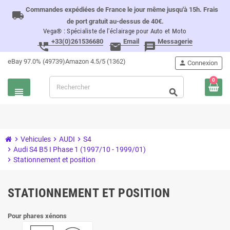
Commandes expédiées de France le jour même jusqu'à 15h. Frais
local_shipping
de port gratuit au-dessus de 40€.
Vega® : Spécialiste de l'éclairage pour Auto et Moto
+33(0)261536680
Email
Messagerie
perm_phone_msg
email
message
eBay 97.0% (49739)
Amazon 4.5/5 (1362)
person
Connexion
0
view_headline
search
chevron_right
Vehicules
chevron_right
AUDI
chevron_right
S4
chevron_right
Audi S4 B5 I Phase 1 (1997/10 - 1999/01)
chevron_right
Stationnement et position
STATIONNEMENT ET POSITION
Pour phares xénons