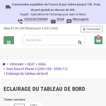
Commandes expédiées de France le jour même jusqu'à 15h. Frais
local_shipping
de port gratuit au-dessus de 40€.
Vega® : Spécialiste de l'éclairage pour Auto et Moto
+33(0)261536680
Email
Messagerie
perm_phone_msg
email
message
eBay 97.0% (49739)
Amazon 4.5/5 (1362)
person
Connexion
0
view_headline
search
chevron_right
Vehicules
chevron_right
SEAT
chevron_right
Ibiza
chevron_right
Seat Ibiza III Phase 2 (2001/09 - 2009/11)
chevron_right
Eclairage du tableau de bord
ECLAIRAGE DU TABLEAU DE BORD
Toutes versions