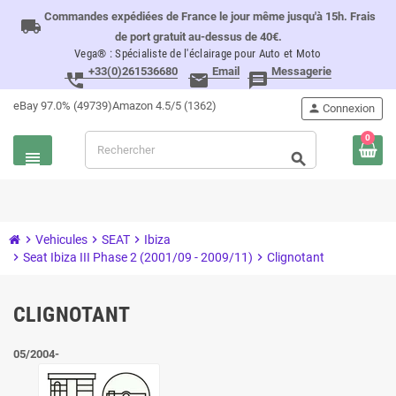
Commandes expédiées de France le jour même jusqu'à 15h. Frais
local_shipping
de port gratuit au-dessus de 40€.
Vega® : Spécialiste de l'éclairage pour Auto et Moto
+33(0)261536680
Email
Messagerie
perm_phone_msg
email
message
eBay 97.0% (49739)
Amazon 4.5/5 (1362)
person
Connexion
0
view_headline
search
chevron_right
Vehicules
chevron_right
SEAT
chevron_right
Ibiza
chevron_right
Seat Ibiza III Phase 2 (2001/09 - 2009/11)
chevron_right
Clignotant
CLIGNOTANT
05/2004-