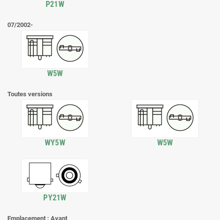
P21W
07/2002-
W5W
Toutes versions
WY5W
W5W
PY21W
Emplacement : Avant